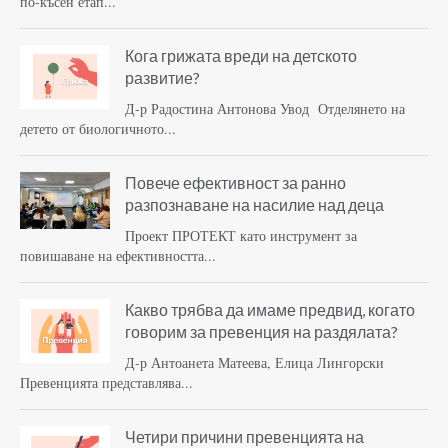
по-късен етап...
Кога грижата вреди на детското
развитие?
Д-р Радостина Антонова Увод Отделянето на
детето от биологичното...
Повече ефективност за ранно
разпознаване на насилие над деца
Проект ПРОТЕКТ като инструмент за
повишаване на ефективността...
Какво трябва да имаме предвид, когато
говорим за превенция на раздялата?
Д-р Антоанета Матеева, Елица Лингорски
Превенцията представлява...
Четири причини превенцията на