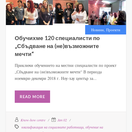
,
Новини
Проекти
Обучихме 120 специалисти по
„Сбъдване на (не)възможните
мечти“
Приключи обучението на местни специалисти по проект
„Сбъдване на (не)възможните мечти“ В периода
ноември-декемри 2018 г. Ноу-хау център за...
READ MORE
Know-how centre
Jan 02
квалификация на социалните работници
,
обучение на