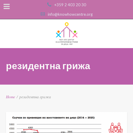
+359 2 403 20 30
info@knowhowcentre.org
резидентна грижа
Home
/
резидентна грижа