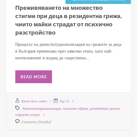
Преживяването на множество
стигми при деца в резидентна грижа,
чиито майки страдат от психично
разстройство
Процесът на деинституционализация на грижите за деца
в България преминава през няколко етапа, като най-
интензивният и водещ до съществена...
READ MORE
Know-how centre
Sep 21
деинституционализация
,
психично здраве
,
резидентна грижа
,
социални услуги
Comments Disabled