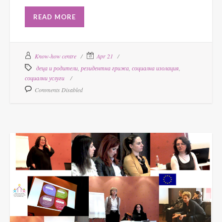
READ MORE
Know-how centre
Apr 21
деца и родители
,
резидентна грижа
,
социална изолация
,
социални услуги
Comments Disabled