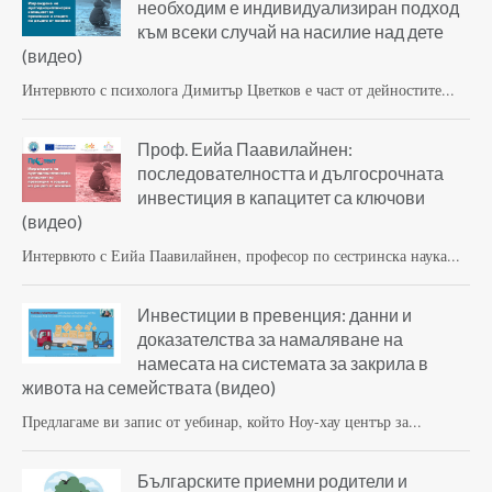
необходим е индивидуализиран подход
към всеки случай на насилие над дете
(видео)
Интервюто с психолога Димитър Цветков е част от дейностите...
Проф. Еийа Паавилайнен:
последователността и дългосрочната
инвестиция в капацитет са ключови
(видео)
Интервюто с Еийа Паавилайнен, професор по сестринска наука...
Инвестиции в превенция: данни и
доказателства за намаляване на
намесата на системата за закрила в
живота на семействата (видео)
Предлагаме ви запис от уебинар, който Ноу-хау център за...
Българските приемни родители и