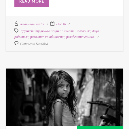
READ MORE
Know-how centre
Dec 10
"Деинституционализация: Случаят България"
,
деца и
родители
,
развитие на общности
,
резидентна грижа
Comments Disabled