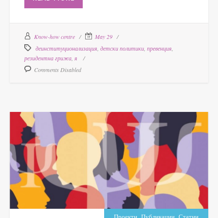
Know-how centre
May 29
деинституционализация
,
детски политики
,
превенция
,
резидентна грижа
,
я
Comments Disabled
,
,
Проекти
Публикации
Статии