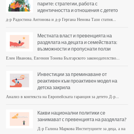
парите: стратегии, работа с
идентичността и отношения с детето
д-р Радостина Антонова и д-р Гергана Ненова Тази статия...
Местната власт и превенцията на
раздялата на децата и семействата:
възможности и пропуснати ползи
Елен Иванова, Евгения Тонева Българското законодателство...
Инвестиции за преминаване от
реактивен към проактивен модел на
детска закрила
Анализ в контекста на Европейската гаранция за детето Д-р...
Какви национални политики се
занимават с превенцията на раздялата?
Д-р Галина Маркова Институциите за деца, а на