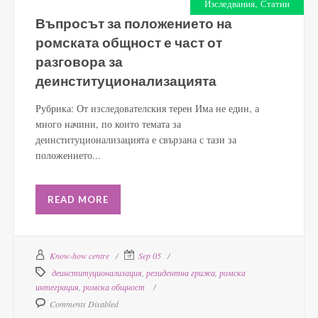
,
Изследвания
Статии
Въпросът за положението на
ромската общност е част от
разговора за
деинституционализацията
Рубрика: От изследователския терен Има не един, а
много начини, по които темата за
деинституционализацията е свързана с тази за
положението...
READ MORE
Know-how centre
Sep 05
деинституционализация
,
резидентна грижа
,
ромска
интеграция
,
ромска общност
Comments Disabled