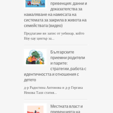
превенция: данни и
доказателства за
намаляване на намесата на
системата за закрила в живота на
семействата (видео)
Предлагаме ви запис от уебинар, който
Ноу-хау център за...
Българските
приемни родители
и парите:
стратегии, работа с
идентичността и отношения с
детето
д-р Радостина Антонова и д-р Гергана
Ненова Тази статия...
Местната власт и
превенцията на