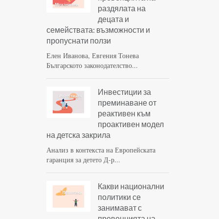
раздялата на
децата и
семействата: възможности и
пропуснати ползи
Елен Иванова, Евгения Тонева
Българското законодателство...
Инвестиции за
преминаване от
реактивен към
проактивен модел
на детска закрила
Анализ в контекста на Европейската
гаранция за детето Д-р...
Какви национални
политики се
занимават с
превенцията на