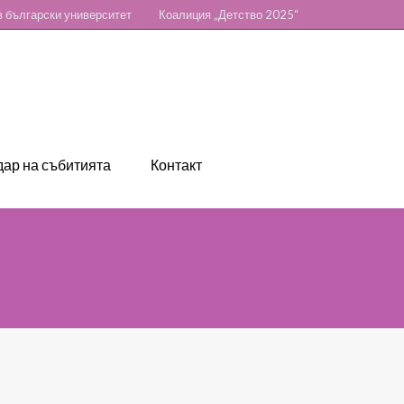
 български университет
Коалиция „Детство 2025“
ар на събитията
Контакт