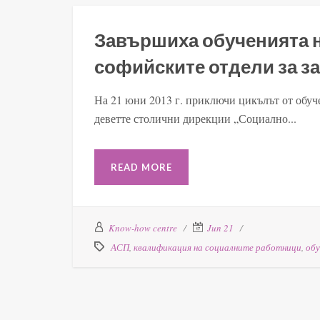
Завършиха обученията н
софийските отдели за за
На 21 юни 2013 г. приключи цикълът от обуче
деветте столични дирекции „Социално...
READ MORE
Know-how centre
Jun 21
АСП
,
квалификация на социалните работници
,
обу