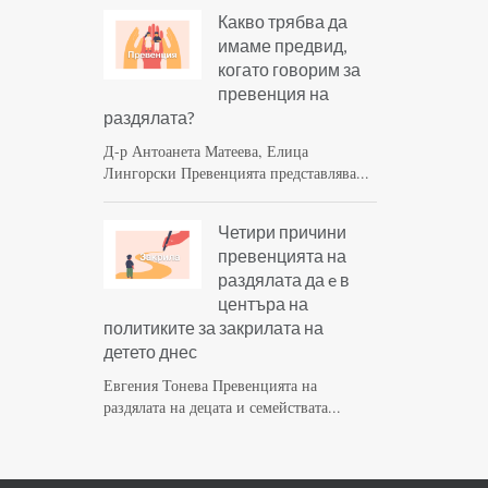
Какво трябва да
имаме предвид,
когато говорим за
превенция на
раздялата?
Д-р Антоанета Матеева, Елица
Лингорски Превенцията представлява...
Четири причини
превенцията на
раздялата да e в
центъра на
политиките за закрилата на
детето днес
Евгения Тонева Превенцията на
раздялата на децата и семействата...