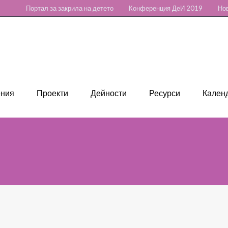
Портал за закрила на детето
Конференция ДеИ 2019
Нов
ения
Проекти
Дейности
Ресурси
Календ