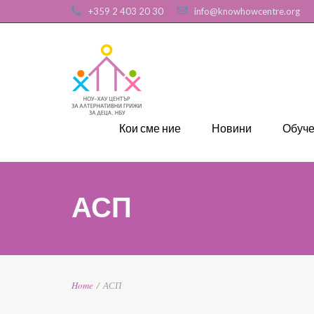
+359 2 403 20 30
info@knowhowcentre.org
Кои сме ние
Новини
Обуч
АСП
Home
/
АСП