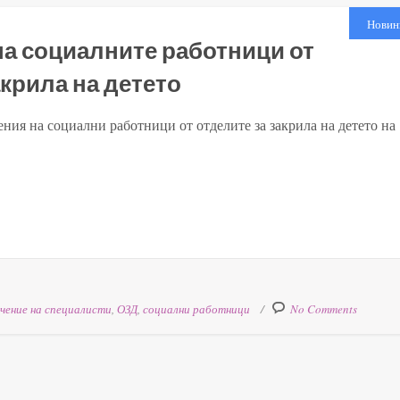
Новин
а социалните работници от
крила на детето
ния на социални работници от отделите за закрила на детето на
чение на специалисти
,
ОЗД
,
социални работници
No Comments