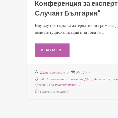
Конференция за експерт
Случаят България“
Ноу-хау центърът за алтернативни грижи за д
деинституционализация и за това тя...
READ MORE
Know-how centre
Nov 20
АСП
,
Валентина Симеонова
,
ДАЗД
,
деинституцион
превенция на изоставянето
Comments Disabled