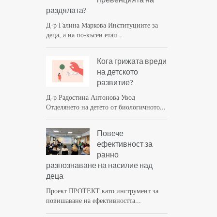
раздялата?
Д-р Галина Маркова Институциите за
деца, а на по-късен етап...
Кога грижата вреди
на детското
развитие?
Д-р Радостина Антонова Увод
Отделянето на детето от биологичното...
Повече
ефективност за
ранно
разпознаване на насилие над
деца
Проект ПРОТЕКТ като инструмент за
повишаване на ефективността...