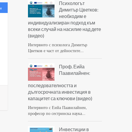
Психологът
и
Димитър Цветков:
необходим е
индивидуализиран подход към
всеки случай на насилие над дете
(видео)
Интервюто с психолога Димитър
Цветков е част от дейностите...
Проф. Еийа
Паавилайнен:
последователността и
дългосрочната инвестиция в
капацитет са ключови (видео)
Интервюто с Еийа Паавилайнен,
професор по сестринска наука...
Инвестиции в