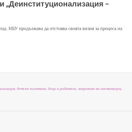
и „Деинституционализация –
еца, НБУ продължава да отстоява своята визия за процеса на
ализация
,
детски политики
,
деца и родители
,
закриване на институции
,