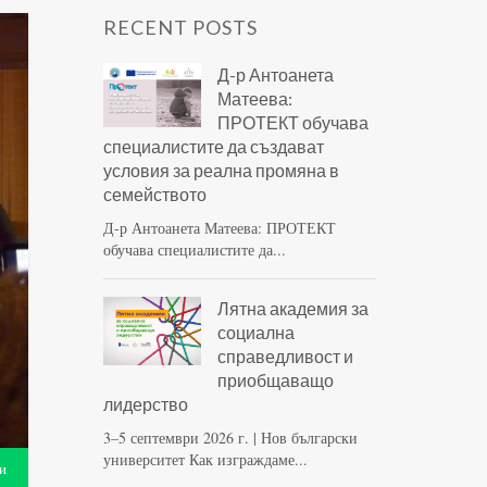
RECENT POSTS
Д-р Антоанета
Матеева:
ПРОТЕКТ обучава
специалистите да създават
условия за реална промяна в
семейството
Д-р Антоанета Матеева: ПРОТЕКТ
обучава специалистите да...
Лятна академия за
социална
справедливост и
приобщаващо
лидерство
3–5 септември 2026 г. | Нов български
университет Как изграждаме...
и