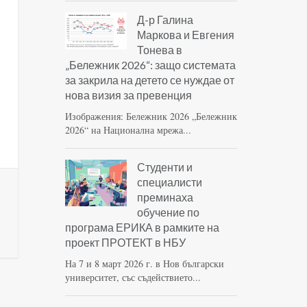
Д-р Галина
Маркова и Евгения
Тонева в
„Бележник 2026“: защо системата
за закрила на детето се нуждае от
нова визия за превенция
Изображения: Бележник 2026 „Бележник
2026“ на Национална мрежа...
Студенти и
специалисти
преминаха
обучение по
програма ЕРИКА в рамките на
проект ПРОТЕКТ в НБУ
На 7 и 8 март 2026 г. в Нов български
университет, със съдействието...