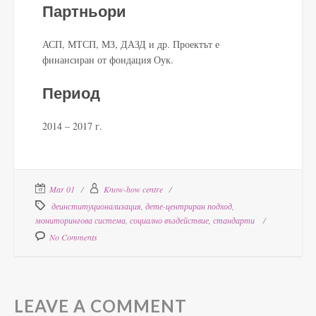
Партньори
АСП, МТСП, МЗ, ДАЗД и др. Проектът е
финансиран от фондация Оук.
Период
2014 – 2017 г.
Mar 01
Know-how centre
деинституционализация
,
дете-центриран подход
,
мониторингова система
,
социално въздействие
,
стандарти
No Comments
LEAVE A COMMENT