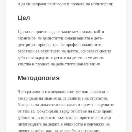
и да ги направи партньори в процеса на мониторинг.
Цел
Целта на проекта е да създаде механизъм, който
гарантира, че деинституционализацията е дете-
центриран процес, т.е., че професионалистите,
работещи за развитието на детето, основават своите
действия върху интересите на детето и че детето
участва в процеса на деинституционализация.
Методология
Чрез различни изследователски методи, анализи и
генериране на знания да се развитие на стратегия,
базирана на доказателства, както и промяна оценките
от такива, фокусирани върху отчитане на планирани
дейности по проекти, към такива, ориентирани към
интеграцията на децата в общността в контекста на
цялостна реформата за детско благосъстояние.