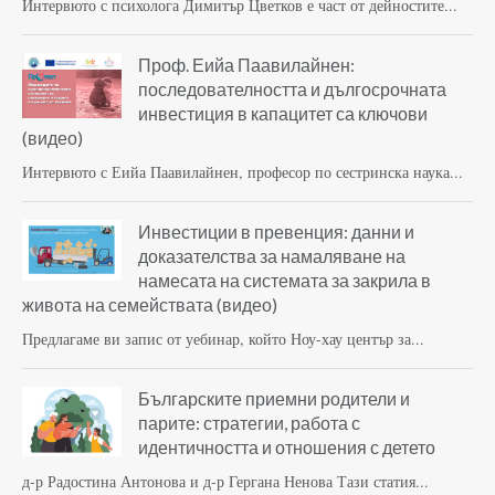
Интервюто с психолога Димитър Цветков е част от дейностите...
Проф. Еийа Паавилайнен:
последователността и дългосрочната
инвестиция в капацитет са ключови
(видео)
Интервюто с Еийа Паавилайнен, професор по сестринска наука...
Инвестиции в превенция: данни и
доказателства за намаляване на
намесата на системата за закрила в
живота на семействата (видео)
Предлагаме ви запис от уебинар, който Ноу-хау център за...
Българските приемни родители и
парите: стратегии, работа с
идентичността и отношения с детето
д-р Радостина Антонова и д-р Гергана Ненова Тази статия...