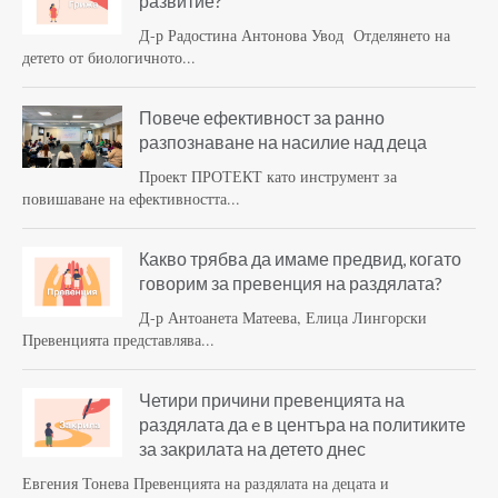
развитие?
Д-р Радостина Антонова Увод Отделянето на
детето от биологичното...
Повече ефективност за ранно
разпознаване на насилие над деца
Проект ПРОТЕКТ като инструмент за
повишаване на ефективността...
Какво трябва да имаме предвид, когато
говорим за превенция на раздялата?
Д-р Антоанета Матеева, Елица Лингорски
Превенцията представлява...
Четири причини превенцията на
раздялата да e в центъра на политиките
за закрилата на детето днес
Евгения Тонева Превенцията на раздялата на децата и