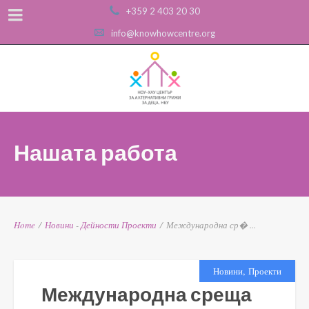
+359 2 403 20 30
info@knowhowcentre.org
Нашата работа
Home
/
Новини
-
Дейности
Проекти
/
Международна ср� ...
,
Новини
Проекти
Международна среща