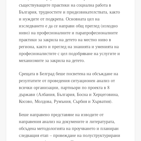
съществуващите практики на социална работа в
България, трудностите и придизвикателствата, както
и нуждите от подкрепа. Основната цел на
изследването е да се направи общ преглед (изходно
ниво) на професионалните и парапрофесионалните
практики за закрила на детето на местно ниво в
региона, както и преглед на знанията и уменията на
професионалистите с цел подобряване на услугите и
механизмите за закрила на детето.
Срещата в Белград беше посветена на обсъждане на
резултатите от проведения ситуационен анализ от
всички организации, партньори по проекта в 8
държави (Албания, България, Босна и Херцеговина,
Косово, Молдова, Румъния, Сърбия и Хърватия).
Беше направено представяне на изводите от
направения анализ на докумените и литературата,
обсъдена методологията на проучването и планиран
следващия етап – провеждане на полуструктурирани