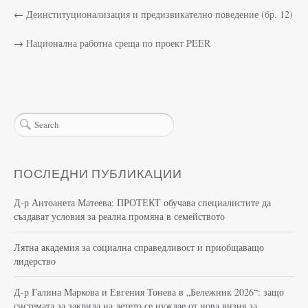
←
Деинституционализация и предизвикателно поведение (бр. 12)
→
Национална работна среща по проект PEER
ПОСЛЕДНИ ПУБЛИКАЦИИ
Д-р Антоанета Матеева: ПРОТЕКТ обучава специалистите да
създават условия за реална промяна в семейството
Лятна академия за социална справедливост и приобщаващо
лидерство
Д-р Галина Маркова и Евгения Тонева в „Бележник 2026“: защо
системата за закрила на детето се нуждае от нова визия за