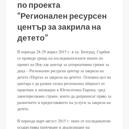
по проекта
“Регионален ресурсен
център за закрила на
детето”
В периода 28-29 април 2015 г. в гр. Белград, Сърбия
се проведе среща на изследователските екипи по
проект на Ноу-хау център за алтернативни грижи за
деца – Регионален ресурсен център за закрила на
детето (Портал за закрила на детето). Основна цел на
центъра е да развие силна регионална общност от
практики и иновации в Югоизточна Европа, сред
заинтересовани страни, които да допринесат пряко за
развитието и предоставянето на услуги за закрила на
детето.
В периода март-август 2015 г. екип от изследователи
осъществява проучване и анализиране на