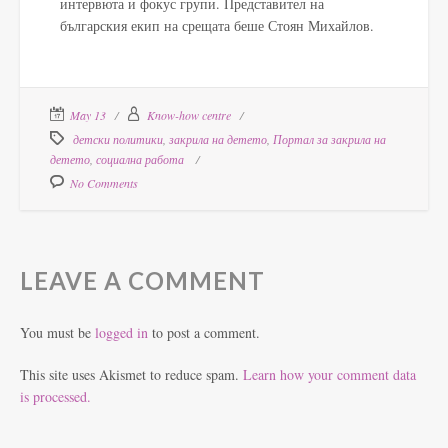
интервюта и фокус групи. Представител на
българския екип на срещата беше Стоян Михайлов.
May 13
Know-how centre
детски политики
,
закрила на детето
,
Портал за закрила на
детето
,
социална работа
No Comments
LEAVE A COMMENT
You must be
logged in
to post a comment.
This site uses Akismet to reduce spam.
Learn how your comment data
is processed.