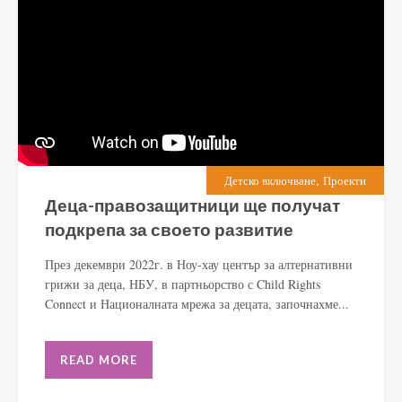
,
Детско включване
Проекти
Деца-правозащитници ще получат
подкрепа за своето развитие
През декември 2022г. в Ноу-хау център за алтернативни
грижи за деца, НБУ, в партньорство с Child Rights
Connect и Националната мрежа за децата, започнахме...
READ MORE