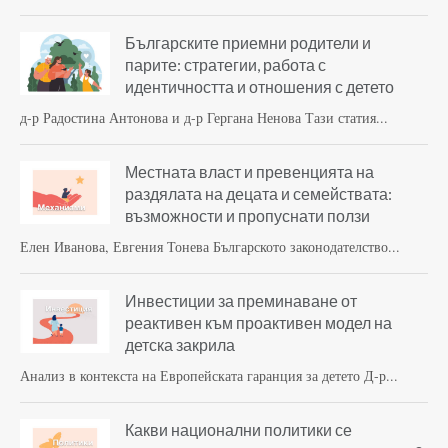
Българските приемни родители и
парите: стратегии, работа с
идентичността и отношения с детето
д-р Радостина Антонова и д-р Гергана Ненова Тази статия...
Местната власт и превенцията на
раздялата на децата и семействата:
възможности и пропуснати ползи
Елен Иванова, Евгения Тонева Българското законодателство...
Инвестиции за преминаване от
реактивен към проактивен модел на
детска закрила
Анализ в контекста на Европейската гаранция за детето Д-р...
Какви национални политики се