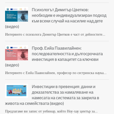
Психологът Димитър Цветков:
необходим е индивидуализиран подход
към всеки случай на насилие над дете
(видео)
Интервюто с психолога Димитър Цветков е част от дейностите...
Проф. Еийа Паавилайнен:
последователността и дългосрочната
инвестиция в капацитет са ключови
(видео)
Интервюто с Еийа Паавилайнен, професор по сестринска наука...
Инвестиции в превенция: данни и
доказателства за намаляване на
намесата на системата за закрила в
живота на семействата (видео)
Предлагаме ви запис от уебинар, който Ноу-хау център за...