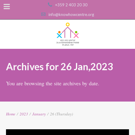
+359 2 403 20 30
info@knowhowcentre.org
Archives for 26 Jan,2023
You are browsing the site archives by date.
Home
/
2023
/
January
/
26 (Thursday)