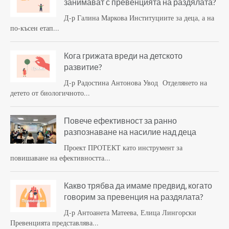
занимават с превенцията на раздялата?
Д-р Галина Маркова Институциите за деца, а на
по-късен етап...
Кога грижата вреди на детското
развитие?
Д-р Радостина Антонова Увод Отделянето на
детето от биологичното...
Повече ефективност за ранно
разпознаване на насилие над деца
Проект ПРОТЕКТ като инструмент за
повишаване на ефективността...
Какво трябва да имаме предвид, когато
говорим за превенция на раздялата?
Д-р Антоанета Матеева, Елица Лингорски
Превенцията представлява...