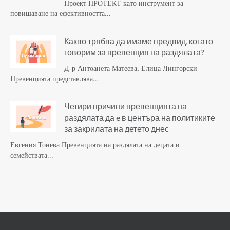
Проект ПРОТЕКТ като инструмент за
повишаване на ефективността...
Какво трябва да имаме предвид, когато
говорим за превенция на раздялата?
Д-р Антоанета Матеева, Елица Лингорски
Превенцията представлява...
Четири причини превенцията на
раздялата да e в центъра на политиките
за закрилата на детето днес
Евгения Тонева Превенцията на раздялата на децата и
семействата...