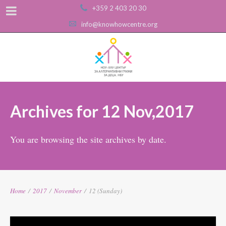
+359 2 403 20 30
info@knowhowcentre.org
Archives for 12 Nov,2017
You are browsing the site archives by date.
Home
/
2017
/
November
/
12 (Sunday)