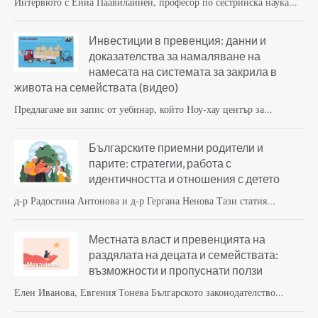
Интервюто с Еийа Паавилайнен, професор по сестринска наука...
Инвестиции в превенция: данни и
доказателства за намаляване на
намесата на системата за закрила в
живота на семействата (видео)
Предлагаме ви запис от уебинар, който Ноу-хау център за...
Българските приемни родители и
парите: стратегии, работа с
идентичността и отношения с детето
д-р Радостина Антонова и д-р Гергана Ненова Тази статия...
Местната власт и превенцията на
раздялата на децата и семействата:
възможности и пропуснати ползи
Елен Иванова, Евгения Тонева Българското законодателство...