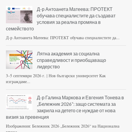
Д-р Антоанета Матеева: ПРОТЕКТ
обучава специалистите да създават
условия за реална промяна в
семейството
Д-р Антоанета Матеева: ПРОТЕКТ обучава специалистите да...
Лятна академия за социална
справедливост и приобщаващо
лидерство
3–5 септември 2026 г. | Нов български университет Как
изграждаме...
Д-р Галина Маркова и Евгения Тонева в
„Бележник 2026“: защо системата за
закрила на детето се нуждае от нова
визия за превенция
Изображения: Бележник 2026 „Бележник 2026“ на Национална
мрежа...