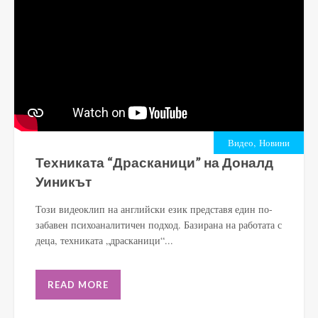
,
Видео
Новини
Техниката “Драсканици” на Доналд
Уиникът
Този видеоклип на английски език представя един по-
забавен психоаналитичен подход. Базирана на работата с
деца, техниката „драсканици“...
READ MORE