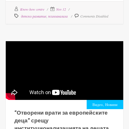
Know-how centre
Nov 12
детско развитие
,
психоанализа
Comments Disabled
,
Видео
Новини
“Отворени врати за европейските
деца” срещу
институционализацията на децата