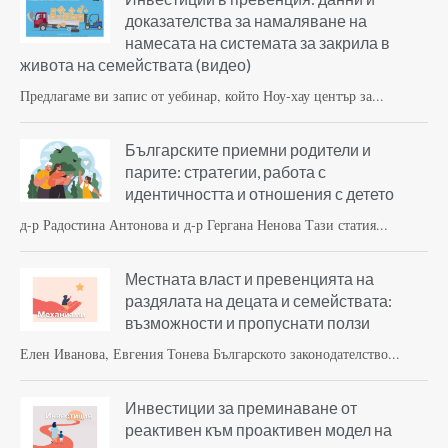
доказателства за намаляване на
намесата на системата за закрила в
живота на семействата (видео)
Предлагаме ви запис от уебинар, който Ноу-хау център за...
Българските приемни родители и
парите: стратегии, работа с
идентичността и отношения с детето
д-р Радостина Антонова и д-р Гергана Ненова Тази статия...
Местната власт и превенцията на
раздялата на децата и семействата:
възможности и пропуснати ползи
Елен Иванова, Евгения Тонева Българското законодателство...
Инвестиции за преминаване от
реактивен към проактивен модел на