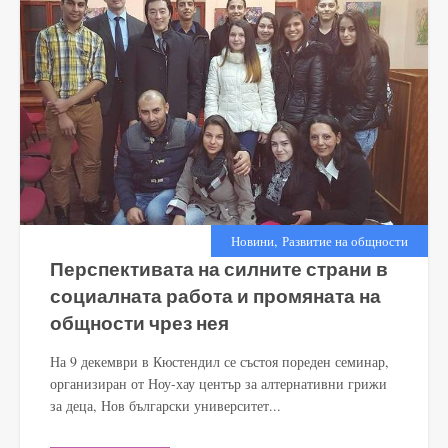
,
Новини
Развитие на общности
Перспективата на силните страни в
социалната работа и промяната на
общности чрез нея
На 9 декември в Кюстендил се състоя пореден семинар,
организиран от Ноу-хау център за алтернативни грижи
за деца, Нов български университет...