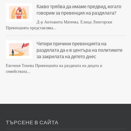
Какво трябва да имаме предвид, когато
говорим за превенция на раздялата?
Д-р Антоанета Матеева, Елица Лингорски
Превенцията представлява...
Четири причини превенцията на
раздялата да e в центъра на политиките
за закрилата на детето днес
Евгения Тонева Превенцията на раздялата на децата и
семействата...
ТЪРСЕНЕ В САЙТА