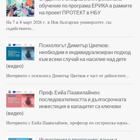
обучение по програма ЕРИКА в рамките
на проект ПРОТЕКТ в НБУ
На 7 и 8 март 2026 г. в Нов български университет, със
съдействието...
Психологът Димитър Цветков:
необходим е индивидуализиран подход
към всеки случай на насилие над дете
(видео)
Интервюто с психолога Димитър Цветков е част от дейностите...
Проф. Еийа Паавилайнен:
последователността и дългосрочната
инвестиция в капацитет са ключови
(видео)
Интервюто с Еийа Паавилайнен, професор по сестринска наука...
Инвестиции в превенция: данни и