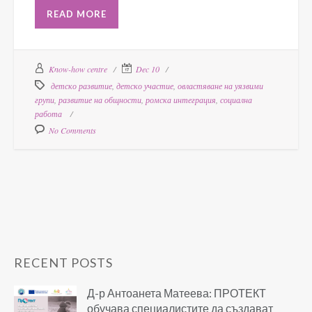
READ MORE
Know-how centre
Dec 10
детско развитие
,
детско участие
,
овластяване на уязвими
групи
,
развитие на общности
,
ромска интеграция
,
социална
работа
No Comments
RECENT POSTS
Д-р Антоанета Матеева: ПРОТЕКТ
обучава специалистите да създават