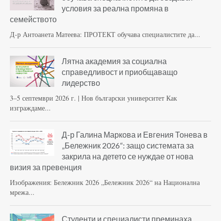
условия за реална промяна в
семейството
Д-р Антоанета Матеева: ПРОТЕКТ обучава специалистите да...
Лятна академия за социална
справедливост и приобщаващо
лидерство
3–5 септември 2026 г. | Нов български университет Как
изграждаме...
Д-р Галина Маркова и Евгения Тонева в
„Бележник 2026“: защо системата за
закрила на детето се нуждае от нова
визия за превенция
Изображения: Бележник 2026 „Бележник 2026“ на Национална
мрежа...
Студенти и специалисти преминаха