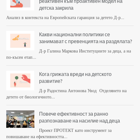
реактивен към проактивен модел на
детска закрила
Анализ в контекста на Европейската гаранция за детето Д-р...
Какви национални политики се
занимават с превенцията на раздялата?
Д-р Галина Маркова Институциите за деца, а на
по-късен етап...
Кога грижата вреди на детското
развитие?
Д-р Радостина Антонова Увод Отделянето на
детето от биологичното...
Повече ефективност за ранно
разпознаване на насилие над деца
Проект ПРОТЕКТ като инструмент за
повишаване на ефективността...