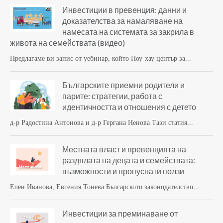
Инвестиции в превенция: данни и
доказателства за намаляване на
намесата на системата за закрила в
живота на семействата (видео)
Предлагаме ви запис от уебинар, който Ноу-хау център за...
Българските приемни родители и
парите: стратегии, работа с
идентичността и отношения с детето
д-р Радостина Антонова и д-р Гергана Ненова Тази статия...
Местната власт и превенцията на
раздялата на децата и семействата:
възможности и пропуснати ползи
Елен Иванова, Евгения Тонева Българското законодателство...
Инвестиции за преминаване от