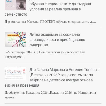
обучава специалистите да създават
условия за реална промяна в
семейството
Д-р Антоанета Матеева: ПРОТЕКТ обучава специалистите да...
Лятна академия за социална
справедливост и приобщаващо
лидерство
3–5 септември 2026 г. | Нов български университет Как
изграждаме...
Д-р Галина Маркова и Евгения Тонева в
„Бележник 2026“: защо системата за
закрила на детето се нуждае от нова
визия за превенция
Изображения: Бележник 2026 „Бележник 2026“ на Национална
мрежа...