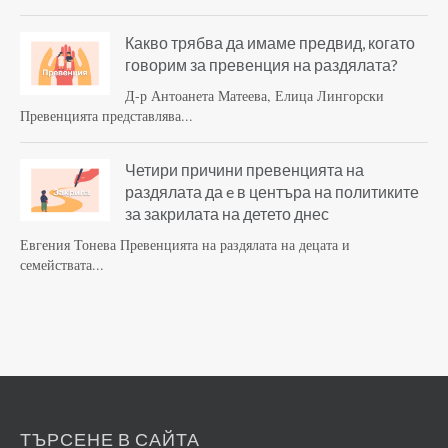
Какво трябва да имаме предвид, когато
говорим за превенция на раздялата?
Д-р Антоанета Матеева, Елица Лингорски
Превенцията представлява...
Четири причини превенцията на
раздялата да e в центъра на политиките
за закрилата на детето днес
Евгения Тонева Превенцията на раздялата на децата и
семействата...
ТЪРСЕНЕ В САЙТА