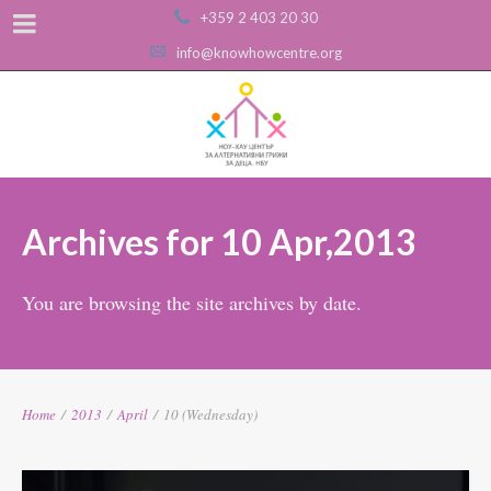
+359 2 403 20 30
info@knowhowcentre.org
Archives for 10 Apr,2013
You are browsing the site archives by date.
Home
/
2013
/
April
/
10 (Wednesday)