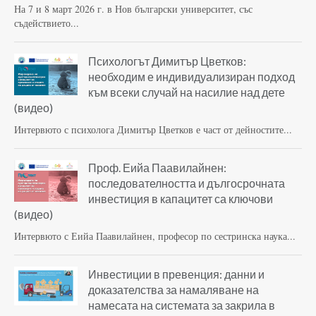
На 7 и 8 март 2026 г. в Нов български университет, със
съдействието...
Психологът Димитър Цветков:
необходим е индивидуализиран подход
към всеки случай на насилие над дете
(видео)
Интервюто с психолога Димитър Цветков е част от дейностите...
Проф. Еийа Паавилайнен:
последователността и дългосрочната
инвестиция в капацитет са ключови
(видео)
Интервюто с Еийа Паавилайнен, професор по сестринска наука...
Инвестиции в превенция: данни и
доказателства за намаляване на
намесата на системата за закрила в