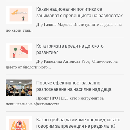
Какви национални политики се
занимават с превенцията на раздялата?
Д-р Галина Маркова Институциите за деца, а на
по-късен етап...
Кога грижата вреди на детското
развитие?
Д-р Радостина Антонова Увод Отделянето на
детето от биологичното...
Повече ефективност за ранно
разпознаване на насилие над деца
Проект ПРОТЕКТ като инструмент за
повишаване на ефективността...
Какво трябва да имаме предвид, когато
говорим за превенция на раздялата?