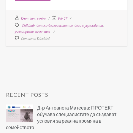
Know-how centre
Feb 27
Childhub
,
детско благосъстояние
,
деца с увреждания
,
равноправно включване
Comments Disabled
RECENT POSTS
Д-р Антоанета Матеева: ПРОТЕКТ
обучава специалистите да създават
условия за реална промяна в
семейството