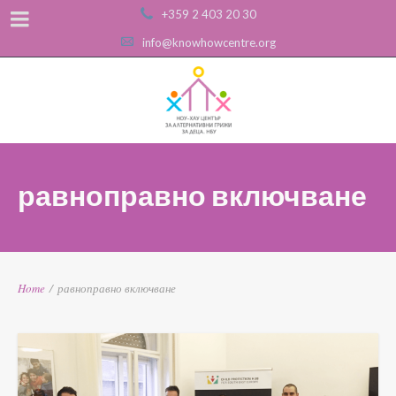
+359 2 403 20 30
info@knowhowcentre.org
равноправно включване
Home
/
равноправно включване