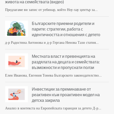
живота на семействата (видео)
Предлагаме ви запис от уебинар, който Ноу-хау център за...
Българските приемни родители и
парите: стратегии, работа с
идентичността и отношения с детето
д-р Радостина Антонова и д-р Гергана Ненова Тази статия...
Местната власт и превенцията на
раздялата на децата и семействата:
възможности и пропуснати ползи
Елен Иванова, Евгения Тонева Българското законодателство...
Инвестиции за преминаване от
реактивен към проактивен модел на
детска закрила
Анализ в контекста на Европейската гаранция за детето Д-р...