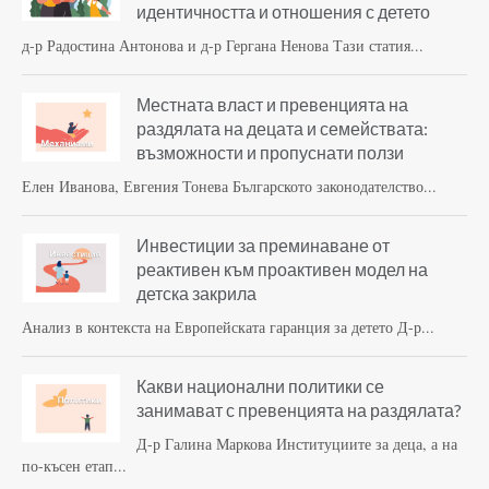
идентичността и отношения с детето
д-р Радостина Антонова и д-р Гергана Ненова Тази статия...
Местната власт и превенцията на
раздялата на децата и семействата:
възможности и пропуснати ползи
Елен Иванова, Евгения Тонева Българското законодателство...
Инвестиции за преминаване от
реактивен към проактивен модел на
детска закрила
Анализ в контекста на Европейската гаранция за детето Д-р...
Какви национални политики се
занимават с превенцията на раздялата?
Д-р Галина Маркова Институциите за деца, а на
по-късен етап...