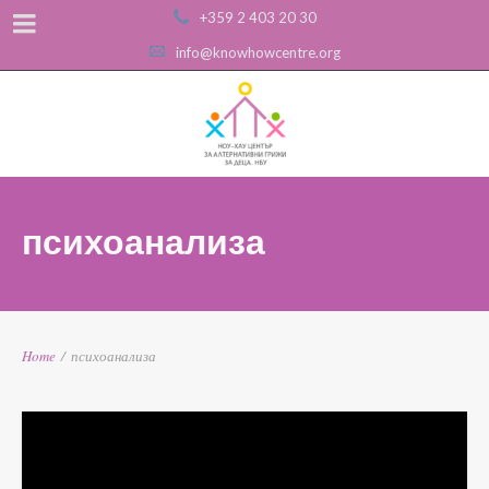
+359 2 403 20 30
info@knowhowcentre.org
психоанализа
Home
/
психоанализа