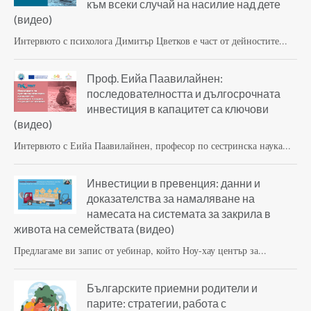
към всеки случай на насилие над дете
(видео)
Интервюто с психолога Димитър Цветков е част от дейностите...
Проф. Еийа Паавилайнен:
последователността и дългосрочната
инвестиция в капацитет са ключови
(видео)
Интервюто с Еийа Паавилайнен, професор по сестринска наука...
Инвестиции в превенция: данни и
доказателства за намаляване на
намесата на системата за закрила в
живота на семействата (видео)
Предлагаме ви запис от уебинар, който Ноу-хау център за...
Българските приемни родители и
парите: стратегии, работа с