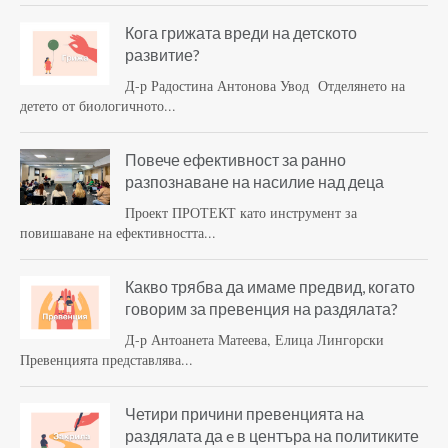
Кога грижата вреди на детското
развитие?
Д-р Радостина Антонова Увод Отделянето на
детето от биологичното...
Повече ефективност за ранно
разпознаване на насилие над деца
Проект ПРОТЕКТ като инструмент за
повишаване на ефективността...
Какво трябва да имаме предвид, когато
говорим за превенция на раздялата?
Д-р Антоанета Матеева, Елица Лингорски
Превенцията представлява...
Четири причини превенцията на
раздялата да e в центъра на политиките