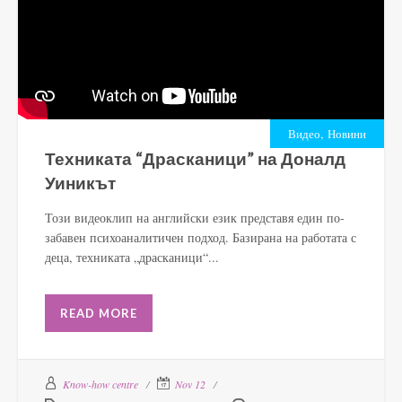
,
Видео
Новини
Техниката “Драсканици” на Доналд
Уиникът
Този видеоклип на английски език представя един по-
забавен психоаналитичен подход. Базирана на работата с
деца, техниката „драсканици“...
READ MORE
Know-how centre
Nov 12