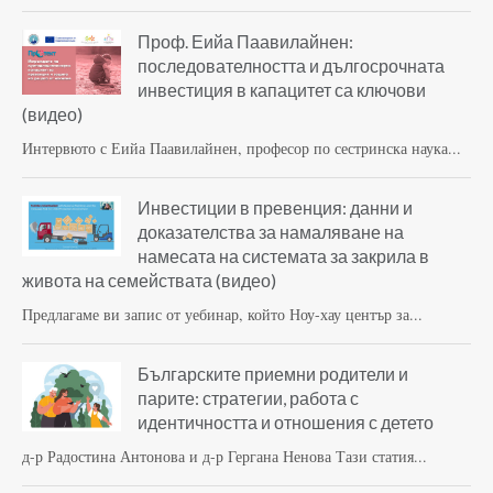
Проф. Еийа Паавилайнен:
последователността и дългосрочната
инвестиция в капацитет са ключови
(видео)
Интервюто с Еийа Паавилайнен, професор по сестринска наука...
Инвестиции в превенция: данни и
доказателства за намаляване на
намесата на системата за закрила в
живота на семействата (видео)
Предлагаме ви запис от уебинар, който Ноу-хау център за...
Българските приемни родители и
парите: стратегии, работа с
идентичността и отношения с детето
д-р Радостина Антонова и д-р Гергана Ненова Тази статия...