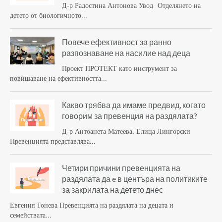
Д-р Радостина Антонова Увод Отделянето на
детето от биологичното...
Повече ефективност за ранно
разпознаване на насилие над деца
Проект ПРОТЕКТ като инструмент за
повишаване на ефективността...
Какво трябва да имаме предвид, когато
говорим за превенция на раздялата?
Д-р Антоанета Матеева, Елица Лингорски
Превенцията представлява...
Четири причини превенцията на
раздялата да e в центъра на политиките
за закрилата на детето днес
Евгения Тонева Превенцията на раздялата на децата и
семействата...