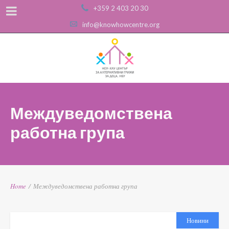
+359 2 403 20 30
info@knowhowcentre.org
Междуведомствена
работна група
Home
/
Междуведомствена работна група
Новини