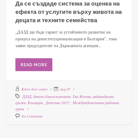
Да се създаде система за оценка на
ефекта от услугите върху живота на
децата и техните семейства
„ДАЗД ще бъде гарант за устойчивото развитие на
процеса на деинституционализация в България”, това
заяви председателят на Държавната агенция...
READ MORE
Know-how centre
Aug 07
ДАЗД
,
детско благосъстояние
,
Ева Жечева
,
индивидуална
грижа
,
Коалиция „Детство 2025“
,
Междуведомствена работна
група
No Comments