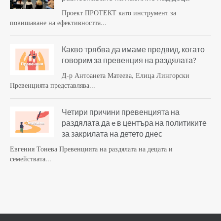
Проект ПРОТЕКТ като инструмент за
повишаване на ефективността...
Какво трябва да имаме предвид, когато
говорим за превенция на раздялата?
Д-р Антоанета Матеева, Елица Лингорски
Превенцията представлява...
Четири причини превенцията на
раздялата да e в центъра на политиките
за закрилата на детето днес
Евгения Тонева Превенцията на раздялата на децата и
семействата...