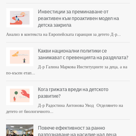
Инвестиции за преминаване от
реактивен към проактивен модел на
детска закрила
Анализ в контекста на Европейската гаранция за детето Д-р...
Какви национални политики се
занимават с превенцията на раздялата?
Д-р Галина Маркова Институциите за деца, а на
по-късен етап...
Кога грижата вреди на детското
развитие?
Д-р Радостина Антонова Увод Отделянето на
детето от биологичното...
Повече ефективност за ранно
разпознаване на насилие над деца