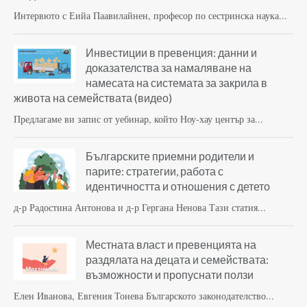
Интервюто с Еийа Паавилайнен, професор по сестринска наука...
Инвестиции в превенция: данни и
доказателства за намаляване на
намесата на системата за закрила в
живота на семействата (видео)
Предлагаме ви запис от уебинар, който Ноу-хау център за...
Българските приемни родители и
парите: стратегии, работа с
идентичността и отношения с детето
д-р Радостина Антонова и д-р Гергана Ненова Тази статия...
Местната власт и превенцията на
раздялата на децата и семействата:
възможности и пропуснати ползи
Елен Иванова, Евгения Тонева Българското законодателство...