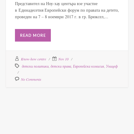
Представител на Ноу-хау центъра взе участие
в Единадесетия Европейски форум по правата на детето,
проведен на 7 – 8 ноември 2017 г. в гр. Брюксел,...
READ MORE
Know-how centre
Nov 10
детски политики
,
детски права
,
Европейска комисия
,
Уницеф
No Comments