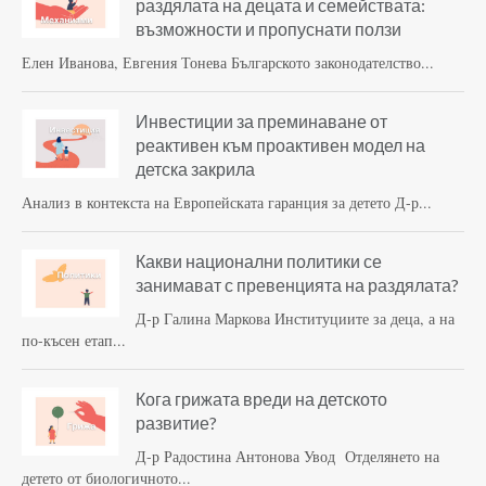
раздялата на децата и семействата:
възможности и пропуснати ползи
Елен Иванова, Евгения Тонева Българското законодателство...
Инвестиции за преминаване от
реактивен към проактивен модел на
детска закрила
Анализ в контекста на Европейската гаранция за детето Д-р...
Какви национални политики се
занимават с превенцията на раздялата?
Д-р Галина Маркова Институциите за деца, а на
по-късен етап...
Кога грижата вреди на детското
развитие?
Д-р Радостина Антонова Увод Отделянето на
детето от биологичното...