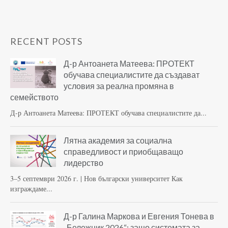
RECENT POSTS
Д-р Антоанета Матеева: ПРОТЕКТ
обучава специалистите да създават
условия за реална промяна в
семейството
Д-р Антоанета Матеева: ПРОТЕКТ обучава специалистите да...
Лятна академия за социална
справедливост и приобщаващо
лидерство
3–5 септември 2026 г. | Нов български университет Как
изграждаме...
Д-р Галина Маркова и Евгения Тонева в
„Бележник 2026“: защо системата за