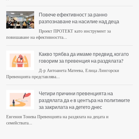
Повече ефективност за ранно
разпознаване на насилие над деца
Проект ПРОТЕКТ като инструмент за
повишаване на ефективността...
Какво трябва да имаме предвид, когато
говорим за превенция на раздялата?
Д-р Антоанета Матеева, Елица Лингорски
Превенцията представлява...
Четири причини превенцията на
раздялата да e в центъра на политиките
за закрилата на детето днес
Евгения Тонева Превенцията на раздялата на децата и
семействата...