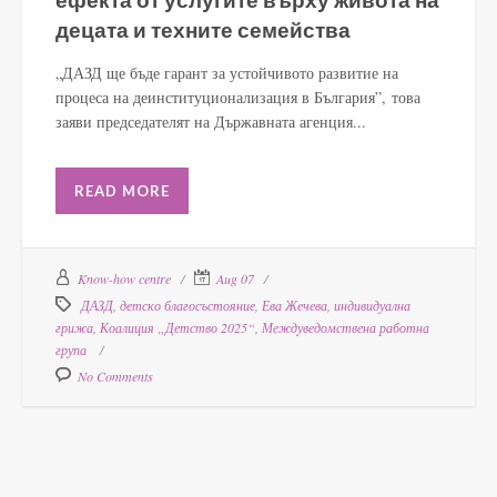
децата и техните семейства
„ДАЗД ще бъде гарант за устойчивото развитие на
процеса на деинституционализация в България”, това
заяви председателят на Държавната агенция...
READ MORE
Know-how centre
Aug 07
ДАЗД
,
детско благосъстояние
,
Ева Жечева
,
индивидуална
грижа
,
Коалиция „Детство 2025“
,
Междуведомствена работна
група
No Comments