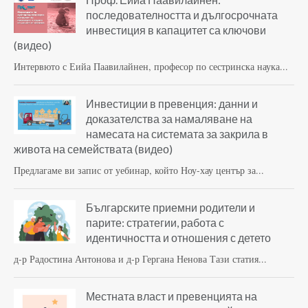
последователността и дългосрочната
инвестиция в капацитет са ключови
(видео)
Интервюто с Еийа Паавилайнен, професор по сестринска наука...
Инвестиции в превенция: данни и
доказателства за намаляване на
намесата на системата за закрила в
живота на семействата (видео)
Предлагаме ви запис от уебинар, който Ноу-хау център за...
Българските приемни родители и
парите: стратегии, работа с
идентичността и отношения с детето
д-р Радостина Антонова и д-р Гергана Ненова Тази статия...
Местната власт и превенцията на