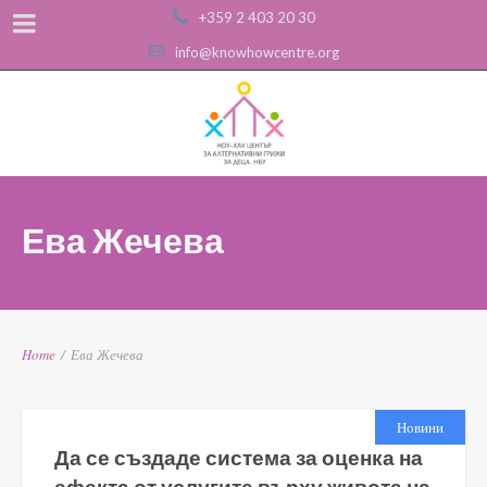
+359 2 403 20 30
info@knowhowcentre.org
Ева Жечева
Home
/
Ева Жечева
Новини
Да се създаде система за оценка на
ефекта от услугите върху живота на