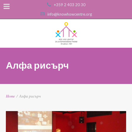
+359 2 403 20 30
info@knowhowcentre.org
Алфа рисърч
Home
/
Алфа рисърч