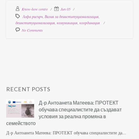
Know-how centre
Jun 05
Алфа рисърч
,
Визия за деинституционализация
,
деинституционализация
,
комуникация
,
координация
No Comments
RECENT POSTS
Д-р Антоанета Матеева: ПРОТЕКТ
обучава специалистите да създават
условия за реална промяна в
семейството
Д-р Антоанета Матеева: ПРОТЕКТ обучава специалистите да...