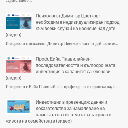
съдействието...
Психологът Димитър Цветков:
необходим е индивидуализиран подход
към всеки случай на насилие над дете
(видео)
Интервюто с психолога Димитър Цветков е част от дейностите...
Проф. Еийа Паавилайнен:
последователността и дългосрочната
инвестиция в капацитет са ключови
(видео)
Интервюто с Еийа Паавилайнен, професор по сестринска наука...
Инвестиции в превенция: данни и
доказателства за намаляване на
намесата на системата за закрила в
живота на семействата (видео)