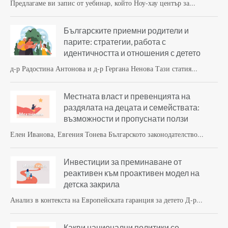
Предлагаме ви запис от уебинар, който Ноу-хау център за...
Българските приемни родители и
парите: стратегии, работа с
идентичността и отношения с детето
д-р Радостина Антонова и д-р Гергана Ненова Тази статия...
Местната власт и превенцията на
раздялата на децата и семействата:
възможности и пропуснати ползи
Елен Иванова, Евгения Тонева Българското законодателство...
Инвестиции за преминаване от
реактивен към проактивен модел на
детска закрила
Анализ в контекста на Европейската гаранция за детето Д-р...
Какви национални политики се