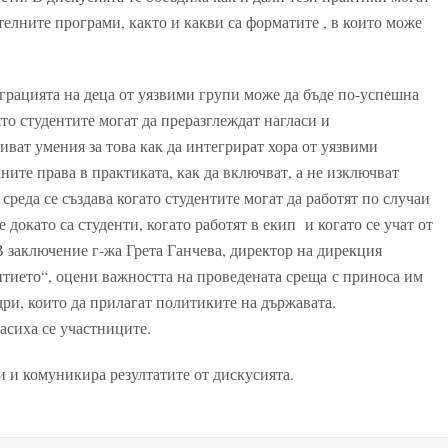
елните програми, както и какви са форматите , в които може
грацията на деца от уязвими групи може да бъде по-успешна
ято студентите могат да преразглеждат нагласи и
иват умения за това как да интегрират хора от уязвими
хните права в практиката, как да включват, а не изключват
 среда се създава когато студентите могат да работят по случаи
 докато са студенти, когато работят в екип и когато се учат от
В заключение г-жа Грета Ганчева, директор на дирекция
итието“, оцени важността на проведената среща с приноса им
ри, които да прилагат политиките на държавата.
асиха се участниците.
 и комуникира резултатите от дискусията.