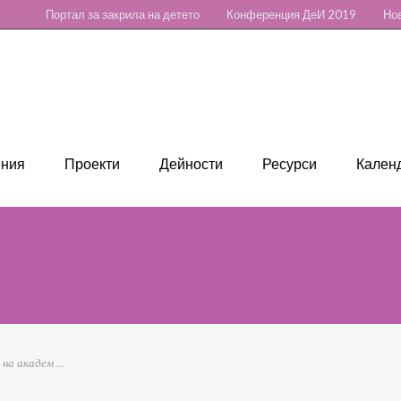
Портал за закрила на детето
Конференция ДеИ 2019
Нов
ения
Проекти
Дейности
Ресурси
Календ
на академ ...