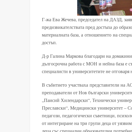
Г-жа Ева Жечева, председател на ДАЗД, зая
предизвикателствата пред достъпа до образо
материалната база, а отношението на специ
достъп.
Д-р Галина Маркова благодари на домакините
дългосрочна работа с МОН и нейна база е с
специалисти в университетите не отговаря 
В събитието участваха представители на А
преподаватели от Нов български универси
„Паисий Хилендарски“, Технически универ
Преславски“, Медицински университет – С
педагози, педагогически съветници, психол
от интегриране на три групи деца от уязви
деца със специални образователни потребно