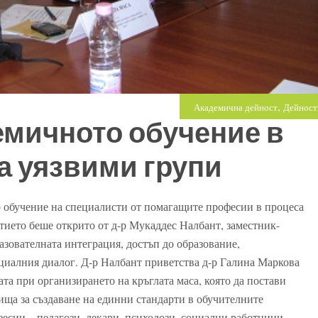
,
Академична дейност
Дейност
емичното обучение в
а уязвими групи
о обучение на специалисти от помагащите професии в процеса
тието беше открито от д-р Мукаддес Налбант, заместник-
азователната интеграция, достъп до образование,
циалния диалог. Д-р Налбант приветства д-р Галина Маркова
ата при организирането на кръглата маса, която да постави
ища за създаване на единни стандарти в обучителните
есии – педагози, лекари, психолози, социални работници,