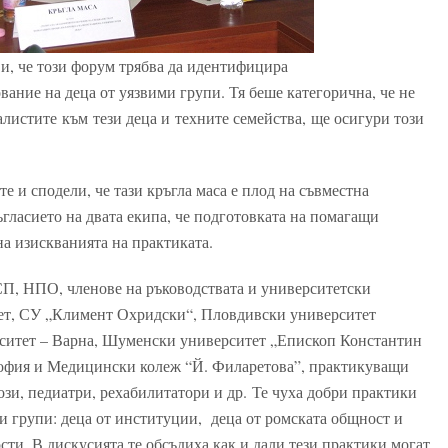
ви, че този форум трябва да идентифицира
вание на деца от уязвими групи. Тя беше категорична, че не
алистите към тези деца и техните семейства, ще осигури този
 и сподели, че тази кръгла маса е плод на съвместна
ъгласието на двата екипа, че подготовката на помагащи
на изискванията на практиката.
СП, НПО, членове на ръководствата и университетски
тет, СУ „Климент Охридски“, Пловдивски университет
ситет – Варна, Шуменски университет „Епископ Константин
офия и Медицински колеж “Й. Филаретова”, практикуващи
ози, педиатри, рехабилитатори и др. Те чуха добри практики
ми групи: деца от институции, деца от ромската общност и
сти. В дискусията те обсъдиха как и дали тези практики могат