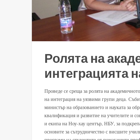
Ролята на акад
интеграцията н
Проведе се среща за ролята на академичнот
на интеграция на уязвими групи деца. Съби
министър на образованието и науката за обр
квалификация и развитие на учителите и со
и екипа на Ноу-хау център, НБУ, за подкреп
основите за сътрудничество с висшите учил
програми на студентите от помагащите проф