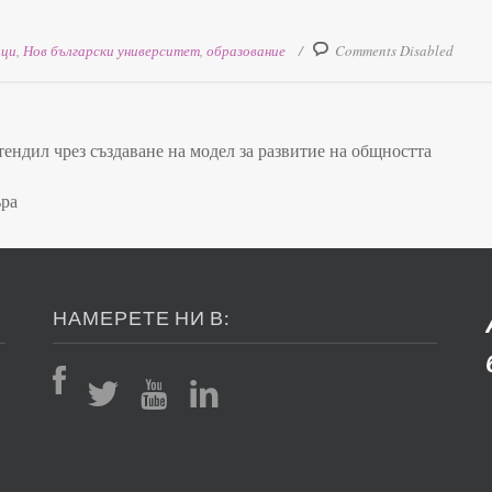
ици
,
Нов български университет
,
образование
Comments Disabled
ендил чрез създаване на модел за развитие на общността
ъра
НАМЕРЕТЕ НИ В: