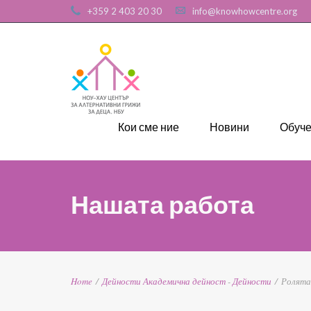
+359 2 403 20 30
info@knowhowcentre.org
Кои сме ние
Новини
Обуч
Нашата работа
Home
/
Дейности
Академична дейност
-
Дейности
/
Ролята 