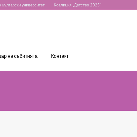
 български университет
Коалиция „Детство 2025“
ар на събитията
Контакт