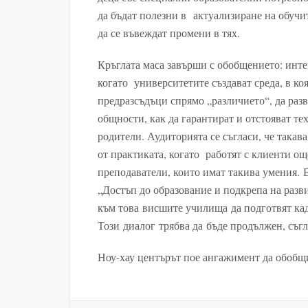
да бъдат полезни в актуализиране на обучит
да се въвеждат промени в тях.
Кръглата маса завърши с обобщението: инте
когато университетите създават среда, в ко
предразсъдъци спрямо „различието“, да разв
общности, как да гарантират и отстояват те
родители. Аудиторията се съгласи, че такава
от практиката, когато работят с клиенти още
преподаватели, които имат такива умения. 
„Достъп до образование и подкрепа на разв
към това висшите училища да подготвят кад
Този диалог трябва да бъде продължен, съгл
Ноу-хау центърът пое ангажимент да обобщи