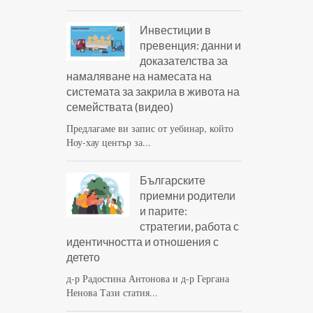
Инвестиции в
превенция: данни и
доказателства за
намаляване на намесата на
системата за закрила в живота на
семействата (видео)
Предлагаме ви запис от уебинар, който
Ноу-хау център за...
Българските
приемни родители
и парите:
стратегии, работа с
идентичността и отношения с
детето
д-р Радостина Антонова и д-р Гергана
Ненова Тази статия...