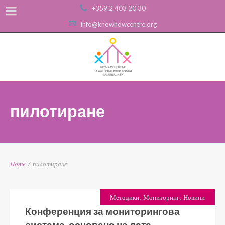
+359 2 403 20 30
info@knowhowcentre.org
пилотиране
Home
/
пилотиране
,
,
Методики
Мониторинг
Новини
Конференция за мониторингова
система, основана на дете-