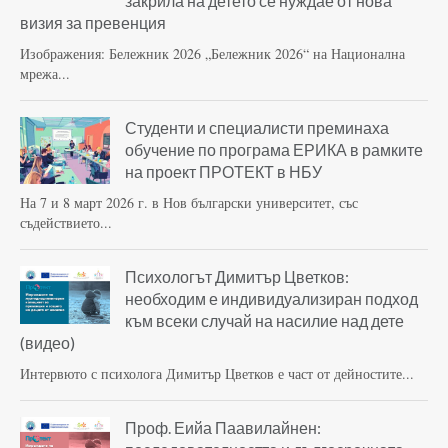
закрила на детето се нуждае от нова
визия за превенция
Изображения: Бележник 2026 „Бележник 2026“ на Национална
мрежа...
Студенти и специалисти преминаха
обучение по програма ЕРИКА в рамките
на проект ПРОТЕКТ в НБУ
На 7 и 8 март 2026 г. в Нов български университет, със
съдействието...
Психологът Димитър Цветков:
необходим е индивидуализиран подход
към всеки случай на насилие над дете
(видео)
Интервюто с психолога Димитър Цветков е част от дейностите...
Проф. Еийа Паавилайнен: