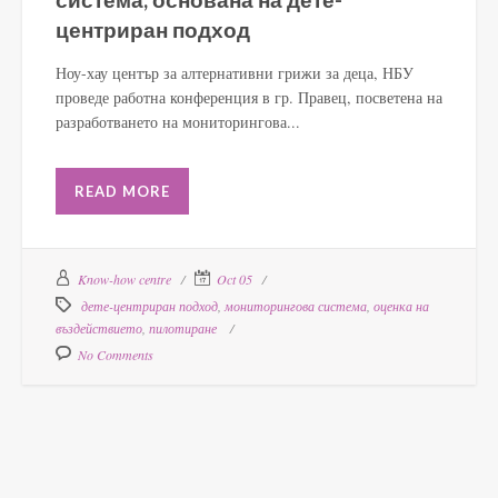
центриран подход
Ноу-хау център за алтернативни грижи за деца, НБУ
проведе работна конференция в гр. Правец, посветена на
разработването на мониторингова...
READ MORE
Know-how centre
Oct 05
дете-центриран подход
,
мониторингова система
,
оценка на
въздействието
,
пилотиране
No Comments