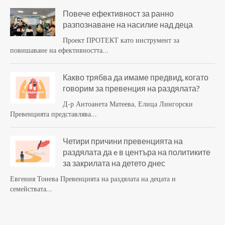
Повече ефективност за ранно
разпознаване на насилие над деца
Проект ПРОТЕКТ като инструмент за
повишаване на ефективността...
Какво трябва да имаме предвид, когато
говорим за превенция на раздялата?
Д-р Антоанета Матеева, Елица Лингорски
Превенцията представлява...
Четири причини превенцията на
раздялата да e в центъра на политиките
за закрилата на детето днес
Евгения Тонева Превенцията на раздялата на децата и
семействата...