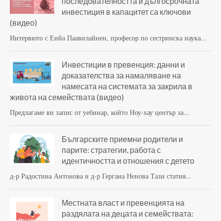
последователността и дългосрочната
инвестиция в капацитет са ключови
(видео)
Интервюто с Еийа Паавилайнен, професор по сестринска наука...
Инвестиции в превенция: данни и
доказателства за намаляване на
намесата на системата за закрила в
живота на семействата (видео)
Предлагаме ви запис от уебинар, който Ноу-хау център за...
Българските приемни родители и
парите: стратегии, работа с
идентичността и отношения с детето
д-р Радостина Антонова и д-р Гергана Ненова Тази статия...
Местната власт и превенцията на
раздялата на децата и семействата: