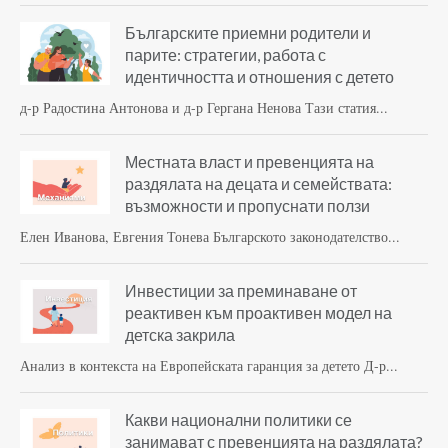
Българските приемни родители и
парите: стратегии, работа с
идентичността и отношения с детето
д-р Радостина Антонова и д-р Гергана Ненова Тази статия...
Местната власт и превенцията на
раздялата на децата и семействата:
възможности и пропуснати ползи
Елен Иванова, Евгения Тонева Българското законодателство...
Инвестиции за преминаване от
реактивен към проактивен модел на
детска закрила
Анализ в контекста на Европейската гаранция за детето Д-р...
Какви национални политики се
занимават с превенцията на раздялата?