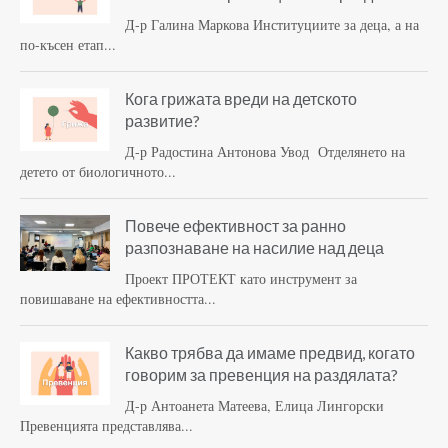
Д-р Галина Маркова Институциите за деца, а на
по-късен етап...
Кога грижата вреди на детското
развитие?
Д-р Радостина Антонова Увод Отделянето на
детето от биологичното...
Повече ефективност за ранно
разпознаване на насилие над деца
Проект ПРОТЕКТ като инструмент за
повишаване на ефективността...
Какво трябва да имаме предвид, когато
говорим за превенция на раздялата?
Д-р Антоанета Матеева, Елица Лингорски
Превенцията представлява...