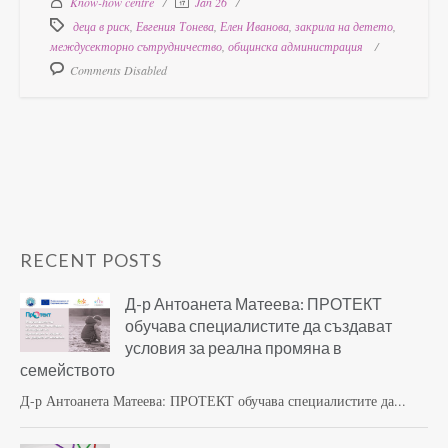
Know-how centre
Jan 26
деца в риск
,
Евгения Тонева
,
Елен Иванова
,
закрила на детето
,
междусекторно сътрудничество
,
общинска администрация
Comments Disabled
RECENT POSTS
Д-р Антоанета Матеева: ПРОТЕКТ
обучава специалистите да създават
условия за реална промяна в
семейството
Д-р Антоанета Матеева: ПРОТЕКТ обучава специалистите да...