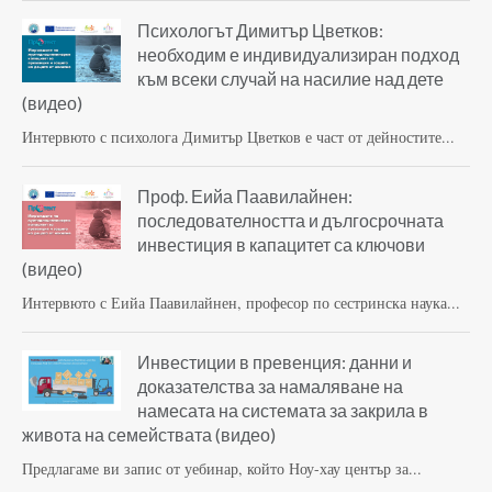
Психологът Димитър Цветков:
необходим е индивидуализиран подход
към всеки случай на насилие над дете
(видео)
Интервюто с психолога Димитър Цветков е част от дейностите...
Проф. Еийа Паавилайнен:
последователността и дългосрочната
инвестиция в капацитет са ключови
(видео)
Интервюто с Еийа Паавилайнен, професор по сестринска наука...
Инвестиции в превенция: данни и
доказателства за намаляване на
намесата на системата за закрила в
живота на семействата (видео)
Предлагаме ви запис от уебинар, който Ноу-хау център за...