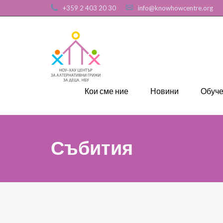
+359 2 403 20 30
info@knowhowcentre.org
Кои сме ние
Новини
Обуч
Събития