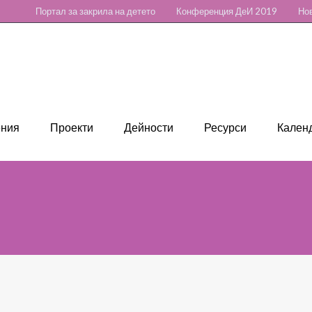
Портал за закрила на детето
Конференция ДеИ 2019
Нов
ения
Проекти
Дейности
Ресурси
Календ