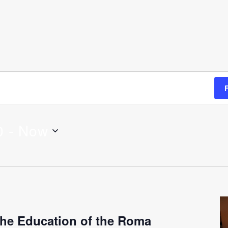
0
 - 
Now
the Education of the Roma