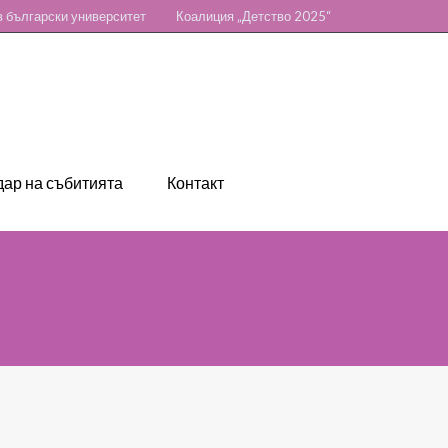
 български университет
Коалиция „Детство 2025“
ар на събитията
Контакт