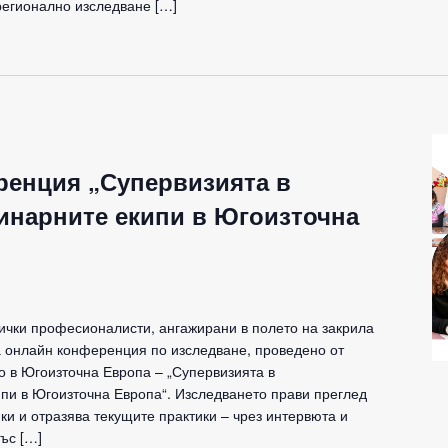
 регионално изследване […]
енция „Супервизията в
нарните екипи в Югоизточна
ички професионалисти, ангажирани в полето на закрила
а онлайн конференция по изследване, проведено от
о в Югоизточна Европа – „Супервизията в
пи в Югоизточна Европа“. Изследването прави преглед
и и отразява текущите практики – чрез интервюта и
ъс […]