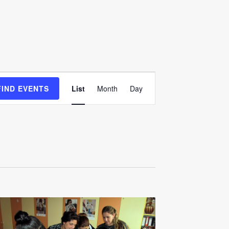
Event
FIND EVENTS
List
Month
Day
Views
Navigation