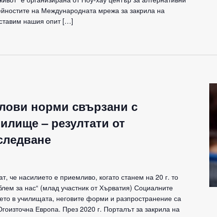
ейностите на Международната мрежа за закрила на
дставим нашия опит […]
лови норми свързани с
илище – резултати от
следване
ат, че насилието е приемливо, когато станем на 20 г. то
лем за нас“ (млад участник от Хърватия) Социалните
ето в училищата, неговите форми и разпространение са
гоизточна Европа. През 2020 г. Порталът за закрила на