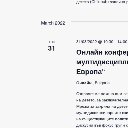
детето (Childhub) започна
March 2022
31/03/2022 @ 10:30
-
14:00
THU
31
Онлайн конфер
мултидисципли
Европа“
Онлайн
, Bulgaria
Отпраявяме покана към вс
на детето, за заключителн
Мрежа за закрила на детет
мултидисциплинарните еки
на съществуващите политик
дискусии във фокус групи с