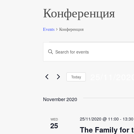
Конференция
Events
Конференция
Events
Events
Enter
Keyword.
Search
Search
for
25/11/202
and
Today
Events
Select
by
Views
date.
Keyword.
November 2020
Navigation
25/11/2020 @ 11:00
-
13:30
WED
25
The Family for 