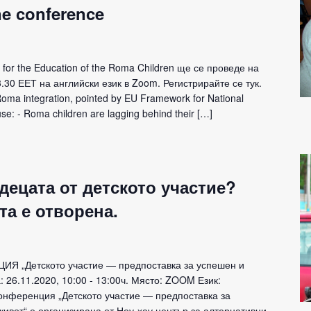
ne conference
or the Education of the Roma Children ще се проведе на
13.30 ЕЕТ на английски език в Zoom. Регистрирайте се тук.
 Roma integration, pointed by EU Framework for National
se: - Roma children are lagging behind their […]
децата от детското участие?
та е отворена.
„Детското участие — предпоставка за успешен и
 26.11.2020, 10:00 - 13:00ч. Място: ZOOM Език:
онференция „Детското участие — предпоставка за
ивот“ е организирана от Ноу-хау център за алтернативни