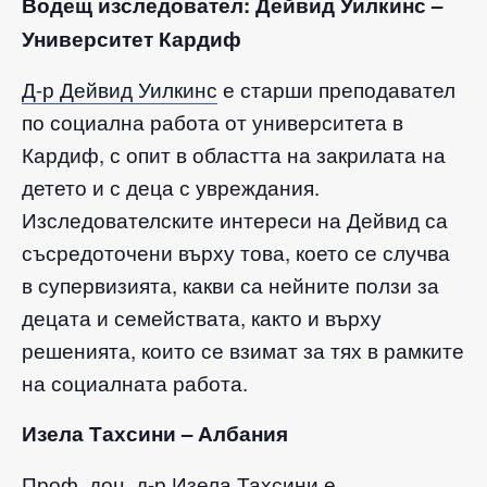
Водещ изследовател: Дейвид Уилкинс –
Университет Кардиф
Д-р Дейвид Уилкинс
е старши преподавател
по социална работа от университета в
Кардиф, с опит в областта на закрилата на
детето и с деца с увреждания.
Изследователските интереси на Дейвид са
съсредоточени върху това, което се случва
в супервизията, какви са нейните ползи за
децата и семействата, както и върху
решенията, които се взимат за тях в рамките
на социалната работа.
Изела Тахсини – Албания
Проф. доц. д-р Изела Тахсини е