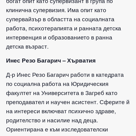
богат опит като супервизант в група по
клинична супервизия. Има опит като
супервайзър в областта на социалната
работа, психотерапията и ранната детска
интервенция и образованието в ранна
детска възраст.
Инес Резо Багарич – Хърватия
Д-р Инес Резо Багарич работи в катедрата
по социална работа на Юридическия
факултет на Университета в Загреб като
преподавател и научен асистент. Сферите й
на интереси включват психично здраве,
родителство и насилие над деца.
Ориентирана е към изследователски