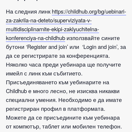
На следния линк
https://childhub.org/bg/uebinari-
za-zakrila-na-deteto/superviziyata-v-
multidisciplinarnite-ekipi-zaklyuchitelna-
konferenciya-na-childhub
използвайте сините
бутони
‘
Register and join’ или
‘
Login and join’, за
да се регистрирате за конференцията.
Няколко часа преди уебинара ще получите
имейл с линк към събитието.
Присъединяването към уебинарите на
Childhub е много лесно, не изисква никакви
специални умения. Необходимо е да имате
регистриран профил в платформата.
Можете да се присъедините към уебинара
от компютър, таблет или мобилен телефон.