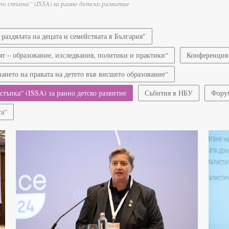
 стъпка“ (ISSA) за ранно детско развитие
аздялата на децата и семействата в България"
ят – образование, изследвания, политики и практики“
Конференция 
нето на правата на детето във висшето образование“
тъпка“ (ISSA) за ранно детско развитие
Събития в НБУ
Форум
та“