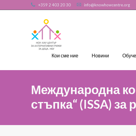
+359 2 403 20 30
info@knowhowcentre.org
Кои сме ние
Новини
Обуч
Международна ко
стъпка“ (ISSA) за