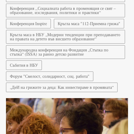
Конференция ,,Социалната работа в променящия се свят –
образование, изследвания, политики и практики“
Конференция Inspire
Кръгла маса "112-Приемна грижа"
Кръгла маса в НБУ „Модерни тенденции при преподаването
на правата на детето във висшето образование“
Международна конференция на Фондация „Стъпка по
стъпка“ (ISSA) за ранно детско развитие
Събития в НБУ
Форум "Смелост, солидарност, соц. работа"
„ДеИ на грижите за деца: Как инвестираме в промяната“