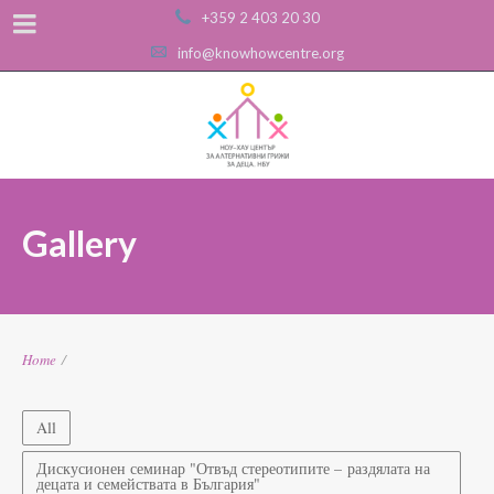
+359 2 403 20 30
info@knowhowcentre.org
Gallery
Home
/
All
Дискусионен семинар "Отвъд стереотипите – раздялата на
децата и семействата в България"